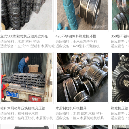
立式560型颗粒机压辊外皮外壳
420不锈钢饲料颗粒机环模
350型不
适应物料：木屑 秸秆 稻壳
适应物料：玉米豆粕等饲料
适应物料：
适应设备：立式560型秸秆木屑制粒
适应设备：420型卧式颗粒机
适应设备：
机
秸秆木屑稻草压块机模具压辊
木屑制粒机环模模具
颗粒机压辊
适应物料：秸秆稻草木屑
适应物料：木屑 锯末 木糠 秸秆
适应物料：
设备类型：秸秆压块机 木屑压块机
适应设备：锯末木屑制粒机模具
蓿等
适应设备：