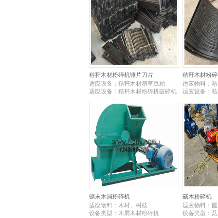
秸秆木材粉碎机锤片刀片
秸秆木材粉碎
适应设备：秸秆木材稻草豆粕
适应物料：秸
适应设备：秸秆木材粉碎机破碎机
适应设备：秸
锯末木屑粉碎机
菇木粉碎机
适应物料：木材、树枝
适应物料：圆
设备类型：木屑木材粉碎机
设备类型：菇