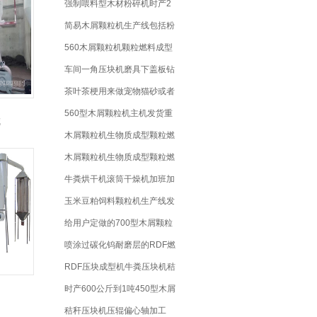
强制喂料型木材粉碎机时产2
简易木屑颗粒机生产线包括粉
560木屑颗粒机颗粒燃料成型
车间一角压块机磨具下盖板钻
茶叶茶梗用来做宠物猫砂或者
560型木屑颗粒机主机发货重
花
木屑颗粒机生物质成型颗粒燃
木屑颗粒机生物质成型颗粒燃
牛粪烘干机滚筒干燥机加班加
玉米豆粕饲料颗粒机生产线发
给用户定做的700型木屑颗粒
喷涂过碳化钨耐磨层的RDF燃
RDF压块成型机牛粪压块机秸
时产600公斤到1吨450型木屑
秸秆压块机压辊偏心轴加工