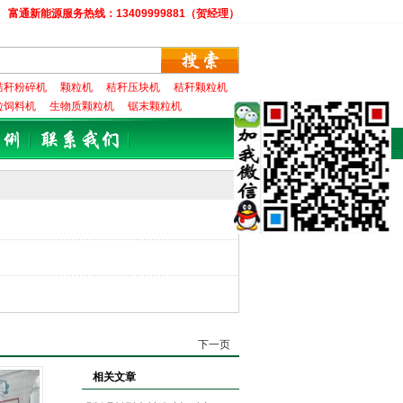
!
富通新能源服务热线：13409999881（贺经理）
秸秆粉碎机
颗粒机
秸秆压块机
秸秆颗粒机
粒饲料机
生物质颗粒机
锯末颗粒机
下一页
相关文章