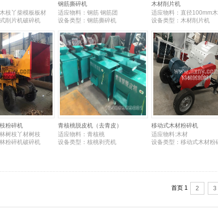
钢筋撕碎机
木材削片机
木枝丫柴模板板材
适应物料：钢筋 钢筋团
适应物料：直径100mm
式削片机破碎机
设备类型：钢筋撕碎机
设备类型：木材削片机
枝粉碎机
青核桃脱皮机（去青皮）
移动式木材粉碎机
林树枝丫材树枝
适应物料：青核桃
适应物料:木材
林粉碎机破碎机
设备类型：核桃剥壳机
设备类型：移动式木材粉
首页 1
2
3