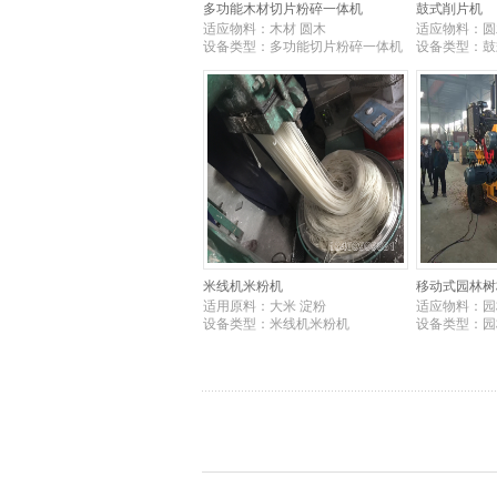
多功能木材切片粉碎一体机
鼓式削片机
适应物料：木材 圆木
适应物料：圆
设备类型：多功能切片粉碎一体机
设备类型：鼓
米线机米粉机
移动式园林树
适用原料：大米 淀粉
适应物料：园
设备类型：米线机米粉机
设备类型：园