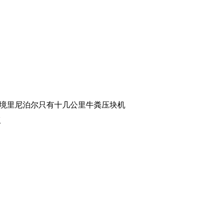
境里尼泊尔只有十几公里牛粪压块机
工