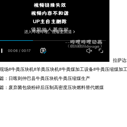
拉萨边
现场#牛粪压块机#羊粪压块机#牛粪煤加工设备#牛粪压缩煤加
篇：
日喀则仲巴县牛粪压块机牛粪压缩煤生产
篇：
废弃菌包袋粉碎后压制高密度压块燃料替代燃煤