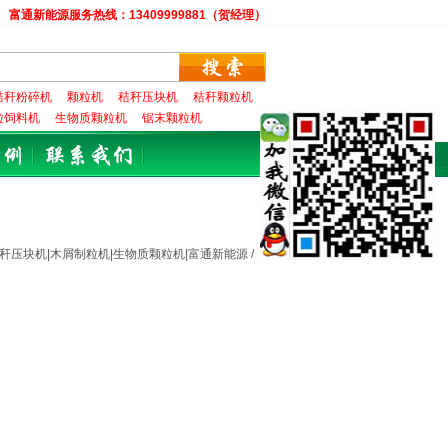
!
富通新能源服务热线：13409999881（贺经理）
秸秆粉碎机
颗粒机
秸秆压块机
秸秆颗粒机
粒饲料机
生物质颗粒机
锯末颗粒机
秆压块机|木屑制粒机|生物质颗粒机|富通新能源 /