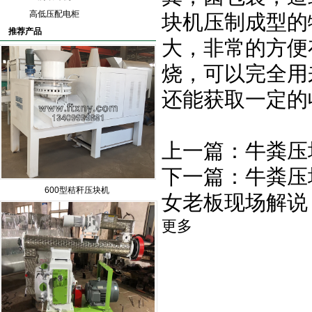
高低压配电柜
块机压制成型的
推荐产品
大，非常的方便
烧，可以完全用
还能获取一定的
上一篇：
牛粪压
下一篇：
牛粪压
600型秸秆压块机
女老板现场解说
更多