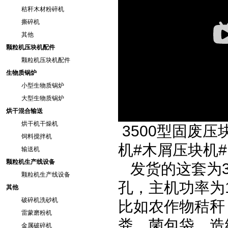
秸秆木材粉碎机
撕碎机
其他
颗粒机压块机配件
颗粒机压块机配件
生物质锅炉
小型生物质锅炉
大型生物质锅炉
烘干混合输送
烘干机干燥机
3500型固废
饲料搅拌机
机#木屑压块机#
输送机
颗粒机生产线设备
发货的这套为3
颗粒机生产线设备
孔，主机功率为
其他
破碎机洗砂机
比如农作物秸秆
雷蒙磨粉机
粪，菌包袋，造
金属破碎机