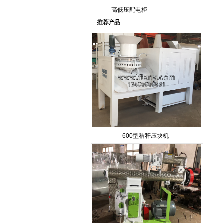
高低压配电柜
推荐产品
600型秸秆压块机