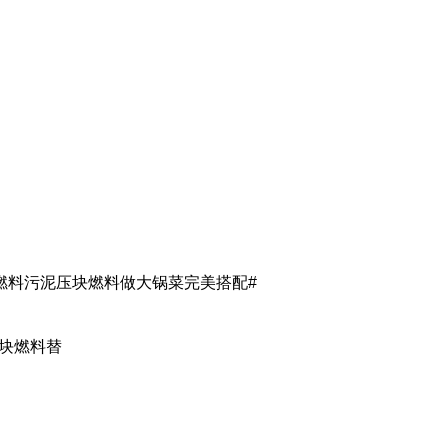
料污泥压块燃料做大锅菜完美搭配#
块燃料替