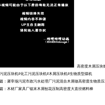
高密度木屑压块燃
污泥压块机#化工污泥压块机#木屑压块机#生物质型煤机
篇：
屠宰场污泥市政污水处理厂污泥混合木屑做高密度生物质压
篇：
木材厂家具厂锯末木屑刨花压制高密度大直径燃料棒