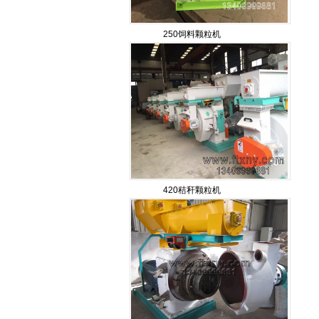
250饲料颗粒机
420秸秆颗粒机